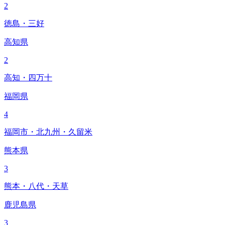
2
徳島・三好
高知県
2
高知・四万十
福岡県
4
福岡市・北九州・久留米
熊本県
3
熊本・八代・天草
鹿児島県
3