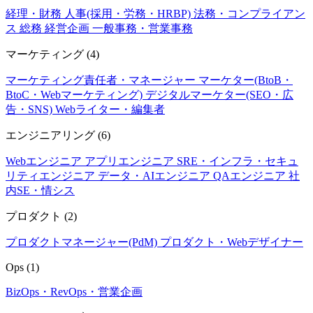
経理・財務
人事(採用・労務・HRBP)
法務・コンプライアン
ス
総務
経営企画
一般事務・営業事務
マーケティング
(4)
マーケティング責任者・マネージャー
マーケター(BtoB・
BtoC・Webマーケティング)
デジタルマーケター(SEO・広
告・SNS)
Webライター・編集者
エンジニアリング
(6)
Webエンジニア
アプリエンジニア
SRE・インフラ・セキュ
リティエンジニア
データ・AIエンジニア
QAエンジニア
社
内SE・情シス
プロダクト
(2)
プロダクトマネージャー(PdM)
プロダクト・Webデザイナー
Ops
(1)
BizOps・RevOps・営業企画