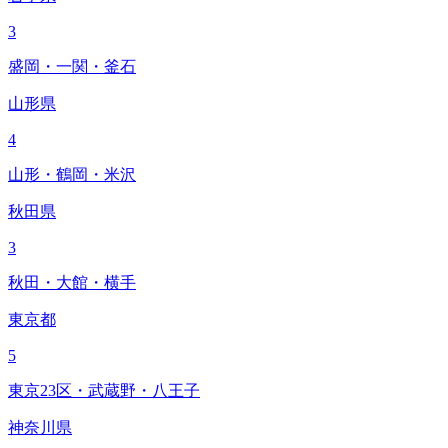
3
盛岡・一関・釜石
山形県
4
山形・鶴岡・米沢
秋田県
3
秋田・大館・横手
東京都
5
東京23区・武蔵野・八王子
神奈川県