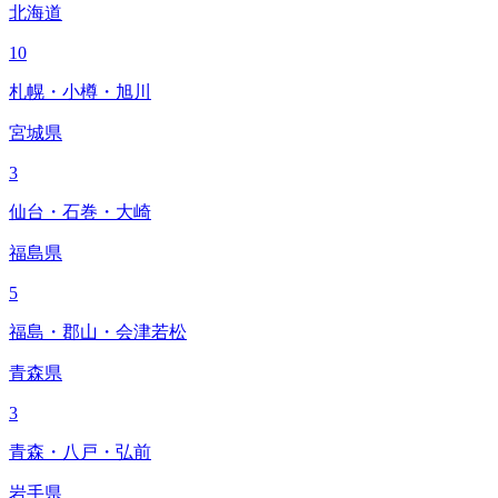
北海道
10
札幌・小樽・旭川
宮城県
3
仙台・石巻・大崎
福島県
5
福島・郡山・会津若松
青森県
3
青森・八戸・弘前
岩手県