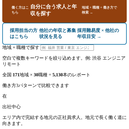
自分に合う求人と年
働く方はこ
地域 × 職種 × 働き方で
ちら
検索 →
収を探す
採用担当の方
他社の年収と募集
採用難易度 × 他社の
はこちら
状況を見る
年収目安 →
地域 × 職種で探す
空白で複数キーワードを絞り込めます。例: 渋谷 エンジニア
リモート
全国
171
地域 ×
30
職種 =
5,130
本のレポート
働き方3パターンで比較できます
在
出社中心
エリア内で完結する地元の正社員求人。地元で長く働く道に
向きます。