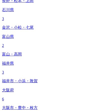
長野・松本・上田
石川県
3
金沢・小松・七尾
富山県
2
富山・高岡
福井県
3
福井市・小浜・敦賀
大阪府
6
大阪市・豊中・枚方