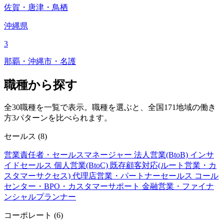
佐賀・唐津・鳥栖
沖縄県
3
那覇・沖縄市・名護
職種から探す
全30職種を一覧で表示。職種を選ぶと、全国171地域の働き
方3パターンを比べられます。
セールス
(8)
営業責任者・セールスマネージャー
法人営業(BtoB)
インサ
イドセールス
個人営業(BtoC)
既存顧客対応(ルート営業・カ
スタマーサクセス)
代理店営業・パートナーセールス
コール
センター・BPO・カスタマーサポート
金融営業・ファイナ
ンシャルプランナー
コーポレート
(6)