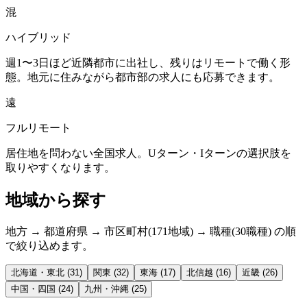
混
ハイブリッド
週1〜3日ほど近隣都市に出社し、残りはリモートで働く形
態。地元に住みながら都市部の求人にも応募できます。
遠
フルリモート
居住地を問わない全国求人。Uターン・Iターンの選択肢を
取りやすくなります。
地域から探す
地方 → 都道府県 → 市区町村(171地域) → 職種(30職種) の順
で絞り込めます。
北海道・東北
(31)
関東
(32)
東海
(17)
北信越
(16)
近畿
(26)
中国・四国
(24)
九州・沖縄
(25)