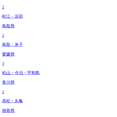
2
松江・浜田
鳥取県
2
鳥取・米子
愛媛県
3
松山・今治・宇和島
香川県
2
高松・丸亀
徳島県