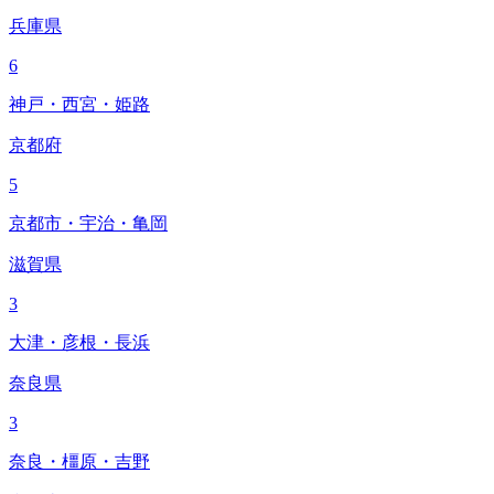
兵庫県
6
神戸・西宮・姫路
京都府
5
京都市・宇治・亀岡
滋賀県
3
大津・彦根・長浜
奈良県
3
奈良・橿原・吉野