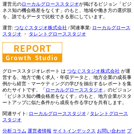
運営元の
ローカルグローススタジオ
が掲げるビジョン「ビジ
ネス知の機会格差をなくす」のもと、地域や働き方の選択肢
を、誰でもデータで比較できる形にしています。
運営:
つなぐスタジオ株式会社
/ 関連事業:
ローカルグロース
スタジオ
・
タレントグローススタジオ
グローススタジオレポート は
つなぐスタジオ株式会社
が運
営する、地方で働く求人・年収データと、地方企業の成長事
例から経営・マーケティングの学びを抽出するレポートを集
めたサイトです。「
ローカルグローススタジオ
」のビジョン
「ビジネス知の機会格差をなくす」のもと、地方企業がスタ
ートアップに似た条件から成長を作る学びを共有します。
関連サイト:
ローカルグローススタジオ
/
タレントグロース
スタジオ
分析コラム
運営者情報
サイトインデックス
お問い合わせ
プ