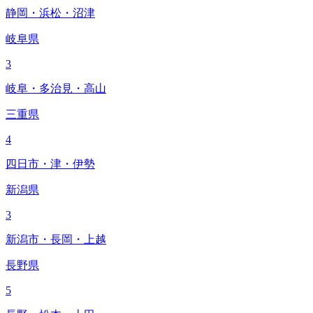
静岡・浜松・沼津
岐阜県
3
岐阜・多治見・高山
三重県
4
四日市・津・伊勢
新潟県
3
新潟市・長岡・上越
長野県
5